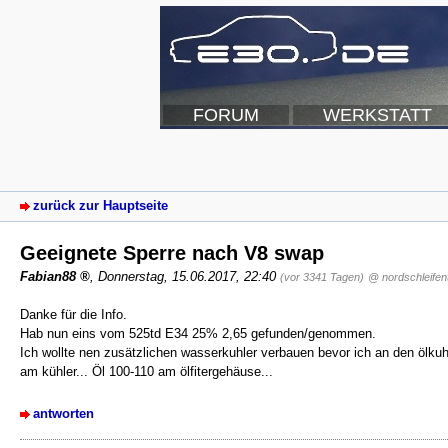
FORUM
WERKSTATT
zurück zur Hauptseite
Geeignete Sperre nach V8 swap
Fabian88
,
Donnerstag, 15.06.2017, 22:40
(vor 3341 Tagen)
@ nordschleifen
Danke für die Info.
Hab nun eins vom 525td E34 25% 2,65 gefunden/genommen.
Ich wollte nen zusätzlichen wasserkuhler verbauen bevor ich an den ölk
am kühler... Öl 100-110 am ölfitergehäuse...
antworten