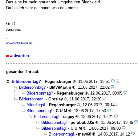
Das eine ist mein grauer mit Umgebauten Blechkleid.
Da bin ich sehr gespannt was da kommt.
Gruß
Andreas
--
www.e30-fulda.de
antworten
gesamter Thread:
Bildersonntag?
-
Regensburger
,
11.06.2017, 19:51
Bildersonntag?
-
BMWMartin
,
11.06.2017, 22:02
Bildersonntag?
-
Regensburger
,
12.06.2017, 00:05
Bildersonntag!
-
Gresley
,
11.06.2017, 22:20
Allerdings!
-
Regensburger
,
12.06.2017, 00:14
Bildersonntag!
-
C U M
,
13.06.2017, 17:53
Bildersonntag!
-
esgey
,
13.06.2017, 18:21
Bildersonntag!
-
polobob335i
,
13.06.2017, 19:45
Bildersonntag!
-
C U M
,
14.06.2017, 09:03
Bildersonntag!
-
msw68
,
14.06.2017, 14:12