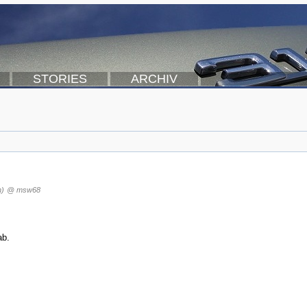
STORIES
ARCHIV
n)
@ msw68
ab.