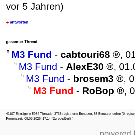
vor 5 Jahren)
antworten
gesamter Thread:
M3 Fund
-
cabtouri68
,
01
M3 Fund
-
AlexE30
,
01.
M3 Fund
-
brosem3
,
0
M3 Fund
-
RoBop
,
0
41107 Einträge in 5984 Threads, 3736 registrierte Benutzer, 85 Benutzer online (0 registr
Forumszeit: 08.08.2026, 17:14 (Europe/Berlin)
powered b