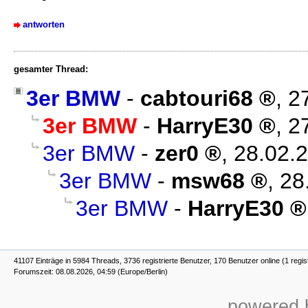
antworten
gesamter Thread:
3er BMW
-
cabtouri68
,
2
3er BMW
-
HarryE30
,
2
3er BMW
-
zer0
,
28.02.2
3er BMW
-
msw68
,
28
3er BMW
-
HarryE30
41107 Einträge in 5984 Threads, 3736 registrierte Benutzer, 170 Benutzer online (1 regis
Forumszeit: 08.08.2026, 04:59 (Europe/Berlin)
powered b