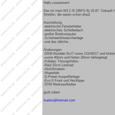
Hallo zusammen!
Das ist mein M3 2.3l 195PS Bj 10.87. Gekauft 
Streifen, die waren schon drauf.
Ausstattung:
-elektrische Fensterheber
-elektrisches Schiebedach
-großer Bordcomputer
-Scheinwerferwaschanlage
-und das übliche...
Änderungen:
-DSW Aluräder 8x17 vorne 215/40/17 und hinten
-vorne 40mm und hinten 20mm tiefergelegt
-Foliatec Tönungsfolien
-Raid 32cm Lenkrad
-Alufußmatten
-Alupedale
-G-Power Auspuffanlage
-Evo II Front und Hecklippe
-DTM Werksaufkleber
gruß robert
fruehsi@hotmail.com