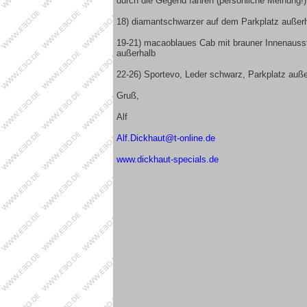
durch die Gegend fahren (persönliche Meinung!)
18) diamantschwarzer auf dem Parkplatz außer
19-21) macaoblaues Cab mit brauner Innenaussta
außerhalb
22-26) Sportevo, Leder schwarz, Parkplatz auße
Gruß,
Alf
Alf.Dickhaut@t-online.de
www.dickhaut-specials.de