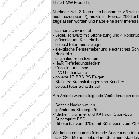
Hallo BMW Freunde,
Nachdem seit 2 Jahren ein hennaroter M3 seine
noch abzugeben!!!), mußte im Februar 2006 unb
zugelassen worden und hatte eine sehr interess
- diamantschwarzmet.
- Leder, schwarz mit Sitzheizung und 4 Kopfstü
- grüncolor mit Keilscheibe
- beleuchteter Innenspiegel
- elektrische Fensterheber und elektrisches Sc
- Heckrollo
- originales Soundsystem
- H&R Tieferlegungsfedern
- Cecotto Frontlippe
- EVO Lufteinlässe
- polierte 17' BBS RS Felgen
- Stahlflex Bremsleitungen von Sandtler
- beleuchteter Schaltknauf
Am Antrieb wurden folgende Veränderungen durc
- Schrick Nockenwellen
- geändertes Steuergerät
- "dicker" Krümmer und KAT vom Sport-Evo
- Supersprint ESD
- Differential vom 320is mit Kühlrippen vom Z3
Wir haben dann noch folgende Änderungen für
- das 32er Momo Lenkrad mußte einem standes