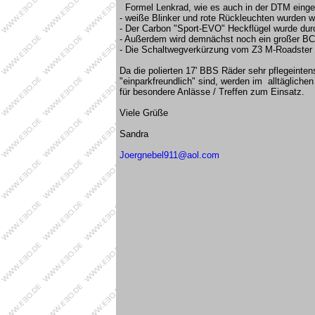
Formel Lenkrad, wie es auch in der DTM einge
- weiße Blinker und rote Rückleuchten wurden w
- Der Carbon "Sport-EVO" Heckflügel wurde durch
- Außerdem wird demnächst noch ein großer BC
- Die Schaltwegverkürzung vom Z3 M-Roadster w
Da die polierten 17' BBS Räder sehr pflegeinten
"einparkfreundlich" sind, werden im alltägliche
für besondere Anlässe / Treffen zum Einsatz.
Viele Grüße
Sandra
Joergnebel911@aol.com