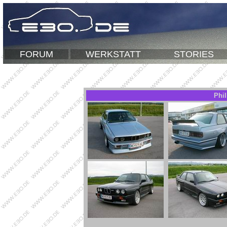
FORUM
WERKSTATT
STORIES
Phil